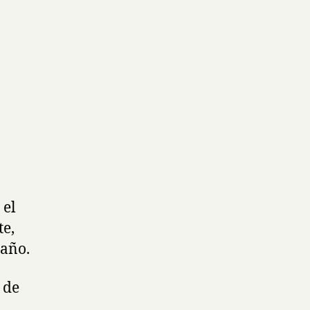
 el
te,
 año.
 de