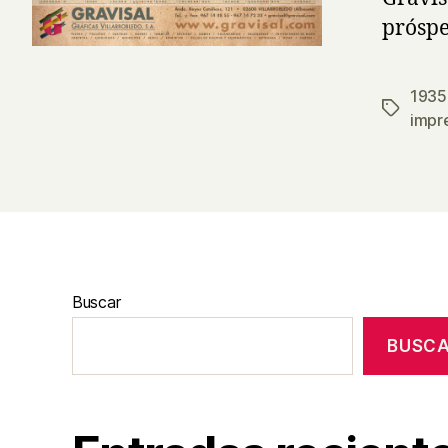
próspe
1935
Etiqueta
impr
Buscar
BUSC