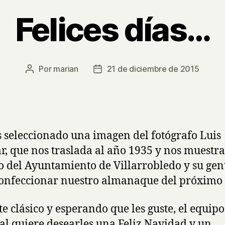
Felices días…
Por
marian
21 de diciembre de 2015
Autor
Fecha
de
de
la
la
entrada
entrada
seleccionado una imagen del fotógrafo Luis
r, que nos traslada al año 1935 y nos muestra
o del Ayuntamiento de Villarrobledo y su gen
onfeccionar nuestro almanaque del próximo
te clásico y esperando que les guste, el equipo
al quiere desearles una Feliz Navidad y un