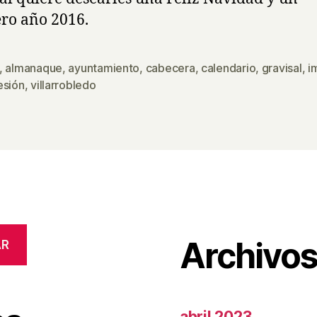
ro año 2016.
,
almanaque
,
ayuntamiento
,
cabecera
,
calendario
,
gravisal
,
i
s
esión
,
villarrobledo
Archivo
AR
abril 2023