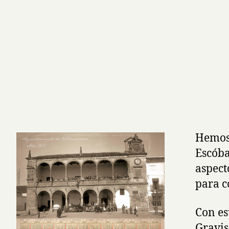
Hemos 
Escóba
aspect
para c
Con es
Gravis