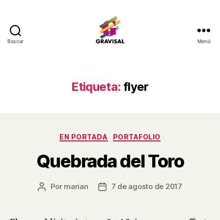
Buscar
Menú
Gravisal
Etiqueta:
flyer
Categorías
EN PORTADA
PORTAFOLIO
Quebrada del Toro
Por
marian
7 de agosto de 2017
Autor
Fecha
de
de
la
la
entrada
entrada