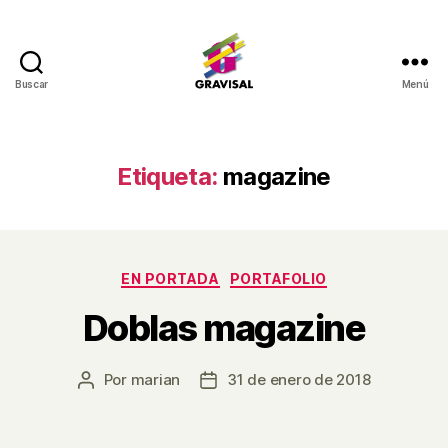
Buscar
Menú
Gravisal
Etiqueta:
magazine
Categorías
EN PORTADA
PORTAFOLIO
Doblas magazine
Por
marian
31 de enero de 2018
Autor
Fecha
de
de
la
la
entrada
entrada