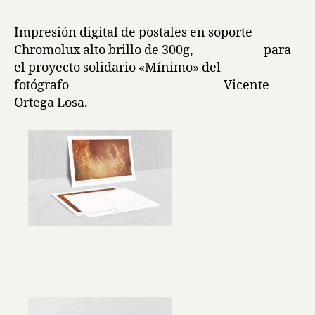
la
la
entrada
entrada
Impresión digital de postales en soporte
Chromolux alto brillo de 300g, para
el proyecto solidario «Mínimo» del
fotógrafo Vicente
Ortega Losa.