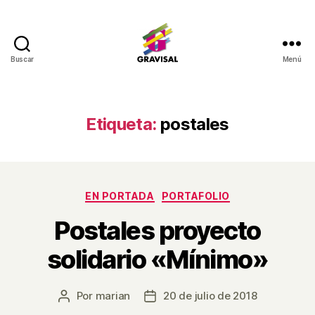
Buscar
Menú
Gravisal
Etiqueta:
postales
Categorías
EN PORTADA
PORTAFOLIO
Postales proyecto
solidario «Mínimo»
Por
marian
20 de julio de 2018
Autor
Fecha
de
de