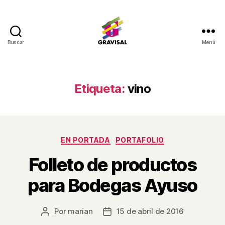
Buscar
Menú
Gravisal
Etiqueta:
vino
Categorías
EN PORTADA
PORTAFOLIO
Folleto de productos
para Bodegas Ayuso
Por
marian
15 de abril de 2016
Autor
Fecha
de
de