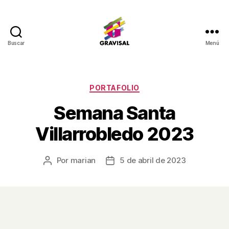
Buscar
Menú
Gravisal
Categorías
PORTAFOLIO
Semana Santa
Villarrobledo 2023
Por
marian
5 de abril de 2023
Autor
Fecha
de
de
la
la
entrada
entrada