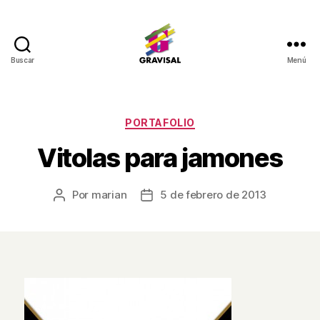
Buscar
Menú
Gravisal
Categorías
PORTAFOLIO
Vitolas para jamones
Por
marian
5 de febrero de 2013
Autor
Fecha
de
de
la
la
entrada
entrada