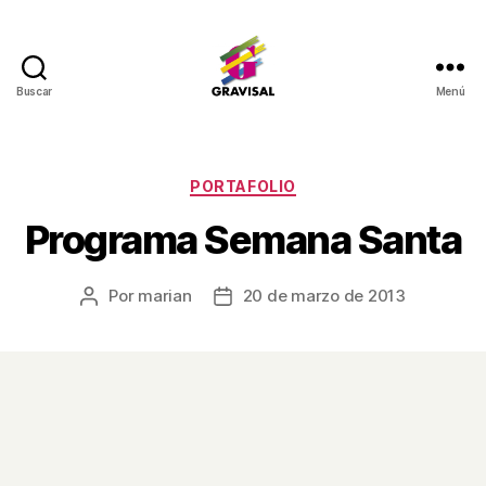
Buscar
Menú
Gravisal
Categorías
PORTAFOLIO
Programa Semana Santa
Por
marian
20 de marzo de 2013
Autor
Fecha
de
de
la
la
entrada
entrada