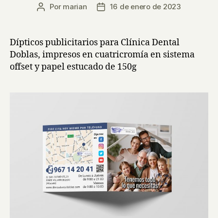
Por
marian
16 de enero de 2023
Autor
Fecha
de
de
la
la
entrada
entrada
Dípticos publicitarios para Clínica Dental
Doblas, impresos en cuatricromía en sistema
offset y papel estucado de 150g