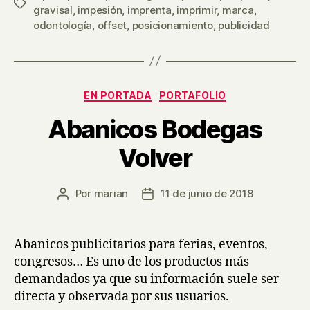
Etiquetas
gravisal
,
impesión
,
imprenta
,
imprimir
,
marca
,
odontología
,
offset
,
posicionamiento
,
publicidad
Categorías
EN PORTADA
PORTAFOLIO
Abanicos Bodegas
Volver
Por
marian
11 de junio de 2018
Autor
Fecha
de
de
la
la
entrada
entrada
Abanicos publicitarios para ferias, eventos,
congresos… Es uno de los productos más
demandados ya que su información suele ser
directa y observada por sus usuarios.