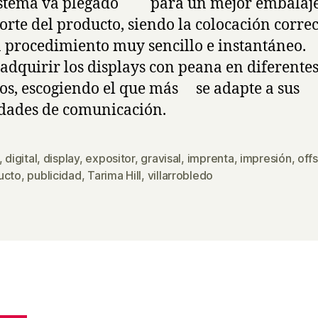
sistema va plegado para un mejor embalaje
orte del producto, siendo la colocación correc
 procedimiento muy sencillo e instantáneo.
adquirir los displays con peana en diferente
s, escogiendo el que más se adapte a sus
dades de comunicación.
,
digital
,
display
,
expositor
,
gravisal
,
imprenta
,
impresión
,
off
s
ucto
,
publicidad
,
Tarima Hill
,
villarrobledo