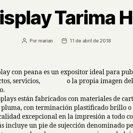
isplay Tarima Hi
Por
marian
11 de abril de 2018
Autor
Fecha
de
de
la
la
entrada
entrada
play con peana es un expositor ideal para pub
ctos, servicios, o la propia imagen de
o.
splays están fabricados con materiales de car
 pluma, con terminación plastificado brillo o
calidad excepcional en la impresión a todo 
 incluye un pie de sujección denominado p