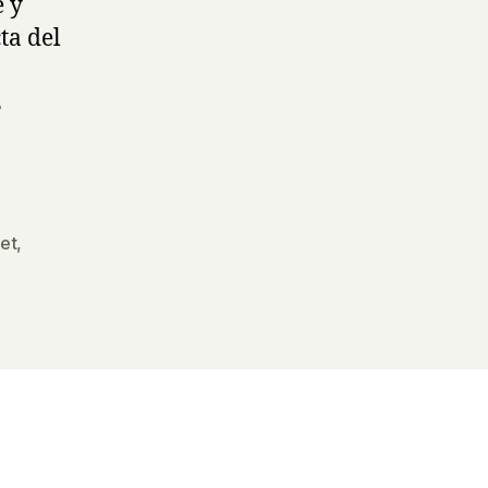
 y
ta del
s
set
,