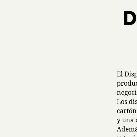
D
El Dis
produ
negoci
Los di
cartón
y una 
Además