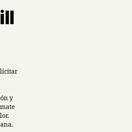
ll
licitar
l
tón y
 mate
color.
eana.