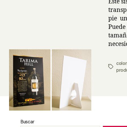
Este 
transp
pie un
Puede 
tamaño
necesi
color
Etiqueta
prod
Buscar